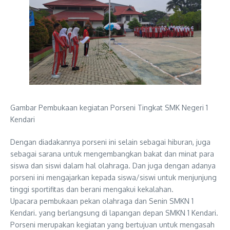
Gambar Pembukaan kegiatan Porseni Tingkat SMK Negeri 1
Kendari
Dengan diadakannya porseni ini selain sebagai hiburan, juga
sebagai sarana untuk mengembangkan bakat dan minat para
siswa dan siswi dalam hal olahraga. Dan juga dengan adanya
porseni ini mengajarkan kepada siswa/siswi untuk menjunjung
tinggi sportifitas dan berani mengakui kekalahan.
Upacara pembukaan pekan olahraga dan Senin SMKN 1
Kendari. yang berlangsung di lapangan depan SMKN 1 Kendari.
Porseni merupakan kegiatan yang bertujuan untuk mengasah