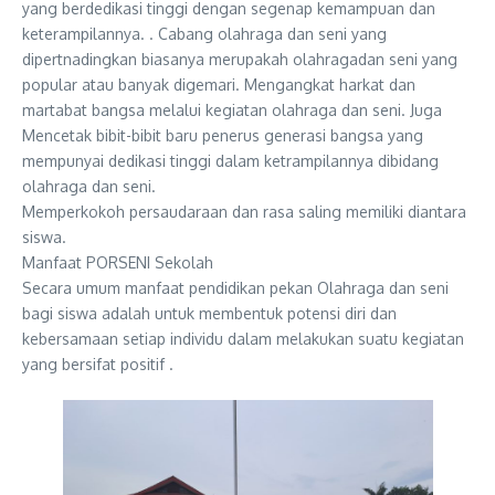
yang berdedikasi tinggi dengan segenap kemampuan dan
keterampilannya. . Cabang olahraga dan seni yang
dipertnadingkan biasanya merupakah olahragadan seni yang
popular atau banyak digemari. Mengangkat harkat dan
martabat bangsa melalui kegiatan olahraga dan seni. Juga
Mencetak bibit-bibit baru penerus generasi bangsa yang
mempunyai dedikasi tinggi dalam ketrampilannya dibidang
olahraga dan seni.
Memperkokoh persaudaraan dan rasa saling memiliki diantara
siswa.
Manfaat PORSENI Sekolah
Secara umum manfaat pendidikan pekan Olahraga dan seni
bagi siswa adalah untuk membentuk potensi diri dan
kebersamaan setiap individu dalam melakukan suatu kegiatan
yang bersifat positif .