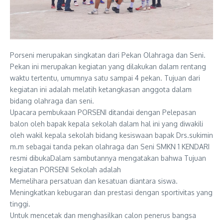
Porseni merupakan singkatan dari Pekan Olahraga dan Seni.
Pekan ini merupakan kegiatan yang dilakukan dalam rentang
waktu tertentu, umumnya satu sampai 4 pekan. Tujuan dari
kegiatan ini adalah melatih ketangkasan anggota dalam
bidang olahraga dan seni.
Upacara pembukaan PORSENI ditandai dengan Pelepasan
balon oleh bapak kepala sekolah dalam hal ini yang diwakili
oleh wakil kepala sekolah bidang kesiswaan bapak Drs.sukimin
m.m sebagai tanda pekan olahraga dan Seni SMKN 1 KENDARI
resmi dibukaDalam sambutannya mengatakan bahwa Tujuan
kegiatan PORSENI Sekolah adalah
Memelihara persatuan dan kesatuan diantara siswa.
Meningkatkan kebugaran dan prestasi dengan sportivitas yang
tinggi.
Untuk mencetak dan menghasilkan calon penerus bangsa