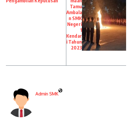
Pengambilan Keputusan
maan
Tamu
Ambala
n SMK
Negeri
1
Kendar
i Tahun
2023
Admin SMK